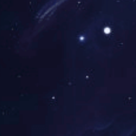
友情链接
LINKS
出格
BAIDU
新浪
网站首页
关于我们
新闻中心
产品中心
成功
乐鱼平台-乐鱼平台（中国） 版权所有
网站后台