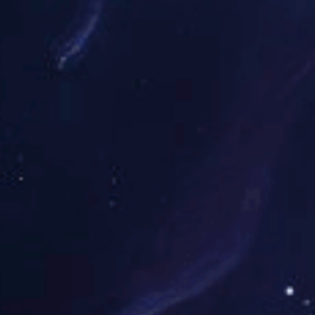
是进口的机器
最低五十多
此机型是直
尺！
* 标准配件
1、导丝眼模
2、喷水盖(4mm)
3
、黄铜线(0.25mm)
4
、过滤纸网(10um)
5
、离子交换树脂
6
、给电板
7
、
USB
随身碟
8
、押板
9
、白铁螺丝组
10
、工具箱
11、上陶瓷绝缘板
12、下陶瓷绝缘板