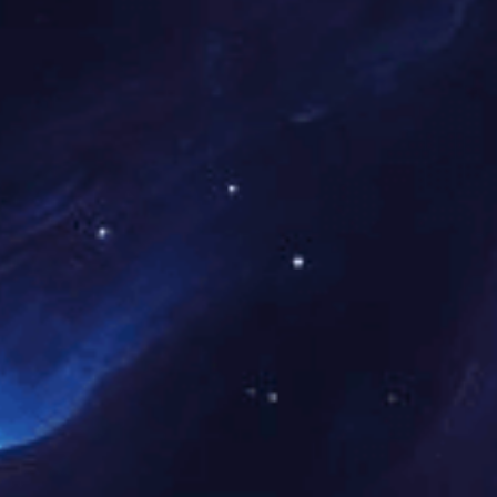
机床电箱重量
(
毛
机床水箱重量
(
毛
机械重量
稳定高速的自动穿
友情链接
LINKS