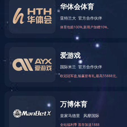
产品中心
乐鱼平台-乐鱼平台（中国）
台湾徕通（莱璟
台湾徕通（莱璟）
日本沙迪克
现代威亚
韩华走心机
乐鱼平台-乐鱼平台（中国）
乐鱼平台-乐鱼平台（中国）
地 址：东莞市长安镇金铭国际模具
城展厅3B栋-2001