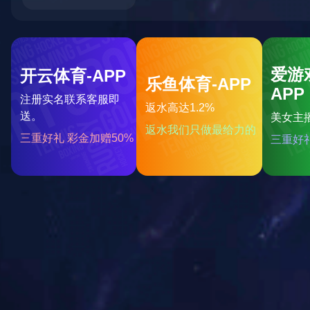
电 话：0769-81153535
传 真：0769-81153536
联系人：伍小姐 13827296260
邮 箱: xiangyajixie@126.com
网 址: aprillins.com
商品详情
台湾徕通为了
程上由台湾
形成战略突
前台湾整机