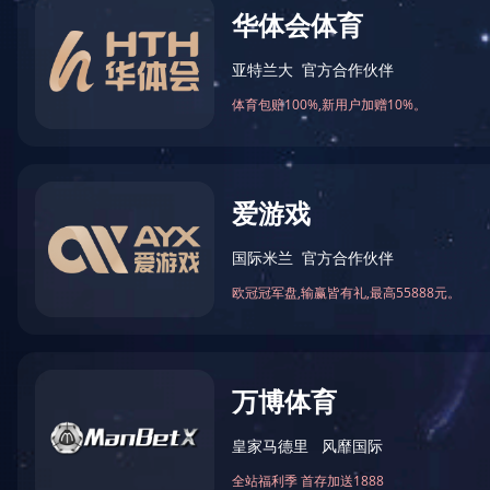
新闻中心
公司新闻
行业新闻
乐鱼平台-乐鱼平台（中国）
乐鱼平台-乐鱼平台（中国）
地 址：东莞市长安镇金铭国际模具
城展厅3B栋-2001
电 话：0769-81153535
传 真：0769-81153536
联系人：伍小姐 13827296260
邮 箱: xiangyajixie@126.com