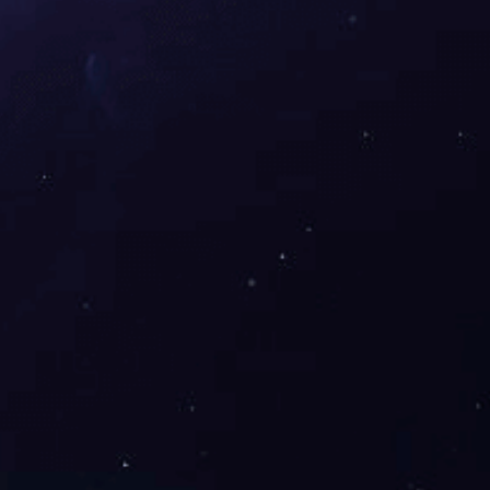
通过脉冲火花放电对金属进行刻蚀和切
触轻压放电现象。在工件弯曲焊丝并
时，焊丝电极每1μm进给一次。放
侧压力略有增加。而当柔性电极丝和
已经接触到工件并且从显微镜上看不到
一定的轻微接触压力后，才能形成火
量的根本手段。它是智能技术、脉冲
学集成。一般一次切割成型，二次切
量的表面，多次切割的次数需要高达
精度，研究人员采用了更多的动态拐
改变导线路径等。