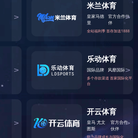
当前位置：
主页
>
新闻中心
>
行业新闻
>
要求？
电极丝，一般为铜丝)为电极，在工件
并切割成工件的数控加工机床。广东慢
金属。