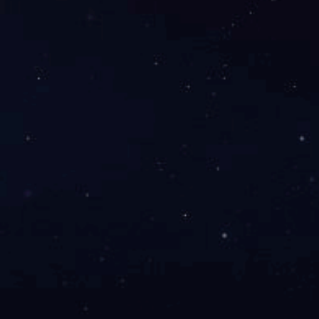
度可达5μM。
有重要意义。
全国服务热线