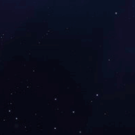
友情链接
LINKS
出格
BAIDU
新浪
网站首页
关于我们
新闻中心
乐鱼平台-乐鱼平台（中国） 版权所有