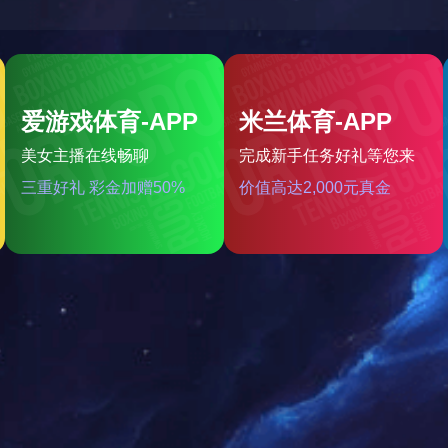
广东慢线切割机加工的工件表面粗糙度通常可以达到RA=0.8μ
差、线性误差和尺寸误差远优于快速线切割机。由于广东慢线切
线电极在运动过程中完成加工，即使线电极丢失也可以连续补充
慢线切割机已广泛应用于加工高精度零件。除了早期的中小型企
工厂中也很常见。
工作原理